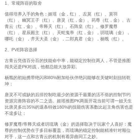
1、常规阵容的取舍
值得培养入手的角色：姬瑶（金，红）、左莫（红）、莫羽
（红）、幽冥王子（红）、唐灵（红，金）、药尊（红，金）、古
青云（红，金）、帝释天（红）、石阵皇（红）、修罗魔尊
（红）、星辰殿主（红）、天蛇鬼帝（红，金），玥琉璃（金），
哪吒（金），齐天大圣（金），二郎真君（金），杨戬（红）。
2、PVE阵容选择
古青云凭借百分百的技能命中率，能稳定控制住两人，不管是推图
闯关还是PK对战，他都总能大放异彩。
杨戬的初始携带绝闪和80%附加给伙伴绝闪能够在关键时刻扭转乾
坤；
唐灵不可或缺的后排控制吃最少的资源干最重的活不俗的控制节约
资源完善阵容的不二之选。姬瑶推图PK两面开花当前可谓一姐天生
比唐灵多出35%的退条特效180%的技能伤害系数比起主角伤害也是
不遑多让；
修罗魔尊/帝释天或者玥琉璃（金）的选择取决于玩家个人喜好：魔
尊的控制优势在于多目标覆盖，而琉璃的稳定控制能精准针对顺位
对手，这一点和古青云的机制有着异曲同工之妙。