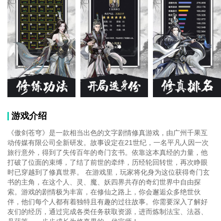
游戏介绍
《傲剑苍穹》是一款相当出色的文字剧情修真游戏，由广州千果互
动传媒有限公司全新研发。故事设定在21世纪，一名平凡人因一次
旅行意外，得到了失传百年的奇门玄书。依靠这本真经的力量，他
打破了位面的束缚，了结了前世的牵绊，历经轮回转世，再次睁眼
时已穿越到了修真世界。 在游戏里，玩家将化身为这位获得奇门玄
书的主角，在这个人、灵、魔、妖四界共存的奇幻世界中自由探
索。游戏的剧情极为丰富，在修仙之路上，你会邂逅众多绝世伙
伴，他们每个人都有着独特且有趣的过往故事。你需要深入了解好
友们的经历，通过完成各类任务获取资源，进而炼制法宝、法器、