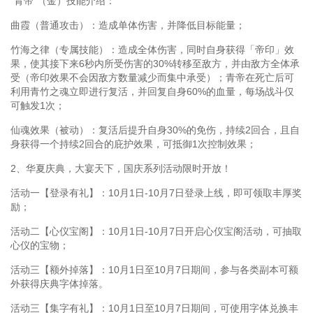
“青帝”（金）技能介绍：
曲霞（普通攻击）：造成单体伤害，并降低目标能量；
竹海之律（专属技能）：造成全体伤害，同时自身获得「帝印」效
果，使其接下来6秒内所受伤害的30%转移至敌方，并由敌方全体承
受（帝印效果不会因敌方数量减少而集中承受）；青帝在死亡后可
利用青竹之魂立即进行复活，并回复自身60%的血量，每场战斗仅
可触发1次；
仙魂效果（被动）：复活后提升自身30%的免伤，持续2回合，且自
身获得一个持续2回合的庇护效果，可抵御1次控制效果；
2、华夏庆典，大宴天下，国庆系列活动限时开放！
活动一【登录有礼】：10月1日-10月7日登录上线，即可领取丰厚奖
励；
活动二【心仪宝阁】：10月1日-10月7日开启心仪宝阁活动，可抽取
心仪的宝物；
活动三【额外掉落】：10月1日至10月7日期间，参与各类副本可额
外获得庆典字体掉落。
活动三【集字有礼】：10月1日至10月7日期间，可使用字体兑换丰