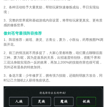
2、各种活动给予大量奖励，帮助玩家快速修炼成仙，早日实现仙
境；
3、完整的世界观和基础游戏内容设置，将带给玩家更真实、更有质
感的修炼世界。
傲剑苍穹最强阵容推荐
1、阵容推荐：姬瑶、唐灵、古青云，萧力，小医仙，药尊推图PK两
面开花。
2、前三的情况就不用多提了，大家心里都有数，咱们重点聊聊后面
三种。萧力呢，因为是盾系的关系，出招速度特别快，搭配千界和
三花法身能实现伪一反的效果，再加上200%的技能伤害也很可观，
另外还有退条的特效加持。
3、备选方案：少年修罗王，拥有强力技能，还能削弱敌方攻击，同
时让己方随机2人获得免疫状态。