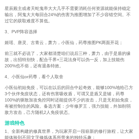
星辰殿主或者天蛇鬼帝大大几乎不需要消耗任何资源就能保持稳定
输出，阿鬼大大每回合24%的伤害为推图增加了不少容错空间。不
过它的获取难度不算低。
3、PVP阵容选择
姬瑶、唐灵、古青云，萧力，小医仙，药尊推图PK两面开花；
前三就不必说了，大家都清楚咱们说后三种，萧力，由于是盾的缘
故，出招特别快，配合千界+三花法身可以伪一反，加上技能伤
200%也不俗，还有退条特效。
4、小医仙or药尊，看个人取舍
小医仙初始免疫，可以在以后的回合中起奇效，能够100%地给己方
3个伙伴免疫状态，还有伤害吸收盾，可谓又是盾又是辅，药尊
100%的驱散加攻免控同时还能提供不少的攻击，只是无初始免疫，
有被控制住的风险。备选方案：少年修罗王，强力技能，外加削弱
敌方攻击，己方随机2人免疫状态。
游戏特色
1、全新构建的修真世界，为玩家开启一段崭新的修行旅程，让大家
能体验到不同文字修炼体系所带来的独特乐趣；