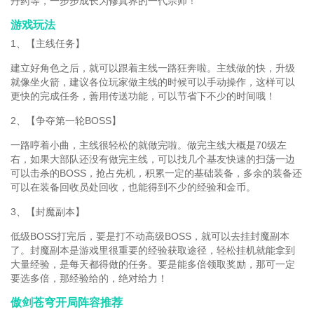
丹药等，一步步成长为修真界的一代宗师！
游戏玩法
1、【主线任务】
建立好角色之后，就可以跟着主线一路狂奔啦。主线做的快，升级
就像坐火箭，建议各位玩家做主线的时候可以手动操作，这样可以
更快的完成任务，善用传送功能，可以节省下不少的时间哦！
2、【争夺第一轮BOSS】
一路哼着小曲，主线很轻松的就做完啦。做完主线大概是70级左
右，如果大部队还没有做完主线，可以找几个基友快速的扫荡一边
可以击杀的BOSS，抢占先机，积累一定的基础装备，多余的装备还
可以在装备回收员处回收，也能得到不少的经验和金币。
3、【封魔副本】
低级BOSS打完后，要是打不动高级BOSS，就可以去挂封魔副本
了。封魔副本是游戏里很重要的经验获取途径，轻松挂机就能拿到
大量经验，是每天都得做的任务。要是能多倍领取奖励，那可一定
要选多倍，那经验给的，绝对给力！
傲剑苍穹开局阵容推荐