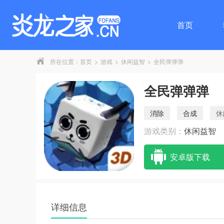
首页
所在位置：
首页
>
游戏
>
休闲益智
>
全民弹弹弹
全民弹弹弹
消除
合成
休
游戏类别：
休闲益智
安卓版下载
详细信息