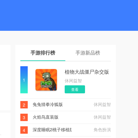
手游排行榜
手游新品榜
植物大战僵尸杂交版内置菜单
1
休闲益智
查看
兔兔猜拳冷狐版
休闲益智
2
火焰鸟直装版
休闲益智
3
深度睡眠2桃子移植版
角色扮演
4