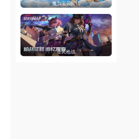
魔力宝贝回忆
全民枪战