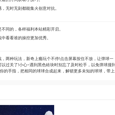
感，无时无刻都能集火创意对抗。
是不同的，各样福利本站精彩开启。
戏中看看谁的操控更加优秀。
戏，两种玩法，新奇上瘾玩个不停!点击屏幕按住不放，让弹球一
以过关了!小心~遇到黑色砖块时别忘了及时松手，以免弹球撞
动你的手指，把相同的球球合成起来，解锁更多未知的球球，带上