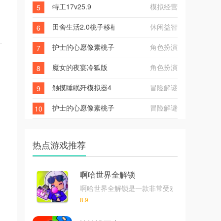
特工17v25.9
模拟经营
5
田舍生活2.0桃子移植
休闲益智
6
护士的心愿像素桃子移植
角色扮演
7
魔女的夜宴冷狐版
角色扮演
8
触摸睡眠歼模拟器4
冒险解谜
9
护士的心愿像素桃子移植版
冒险解谜
10
热点游戏推荐
啊哈世界全解锁
啊哈世界全解锁是一款非常受欢迎的卡通世界
8.9