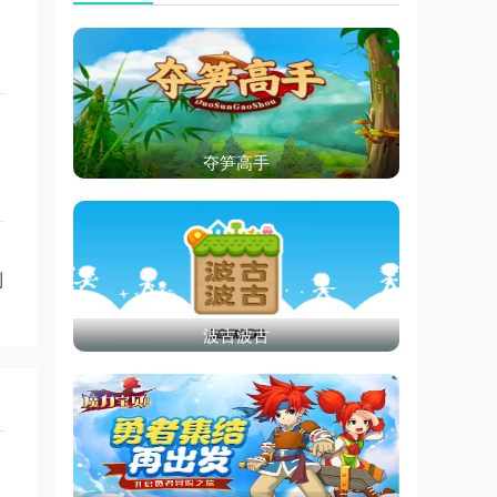
夺笋高手
到
波古波古