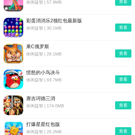
查看
休闲益智
|
57.9MB
彩蛋消消乐2领红包最新版
查看
休闲益智
|
30.1MB
果C俄罗斯
查看
休闲益智
|
28.1MB
愤怒的小鸟决斗
查看
休闲益智
|
69.7MB
唐吉诃德三消
查看
休闲益智
|
174.0MB
打爆星星红包版
查看
休闲益智
|
25.2MB