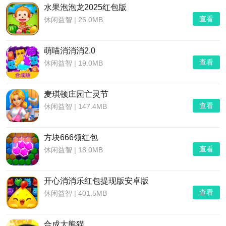
水果泡泡龙2025红包版
查看
休闲益智
|
26.0MB
萌喵消消消2.0
查看
休闲益智
|
19.0MB
麦琪顿庄园亡灵节
查看
休闲益智
|
147.4MB
方块666领红包
查看
休闲益智
|
18.0MB
开心消消乐红包提现版安卓版
查看
休闲益智
|
401.5MB
合成大熊猫