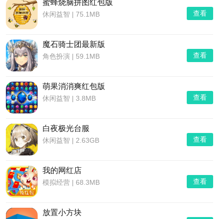
蜜蜂烧脑拼图红包版
查看
休闲益智
|
75.1MB
魔石骑士团最新版
查看
角色扮演
|
59.1MB
萌果消消爽红包版
查看
休闲益智
|
3.8MB
白夜极光台服
查看
休闲益智
|
2.63GB
我的网红店
查看
模拟经营
|
68.3MB
放置小方块