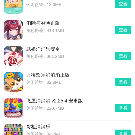
查看
休闲益智
|
13.0MB
消除与召唤正版
查看
角色扮演
|
418.1MB
武娘消消乐安卓
查看
角色扮演
|
361.2MB
万稷欢乐消消消正版
查看
休闲益智
|
82.8MB
飞屋消消消 v2.25.4 安卓版
查看
休闲益智
|
220.7MB
货柜消消乐
查看
休闲益智
|
84.2MB