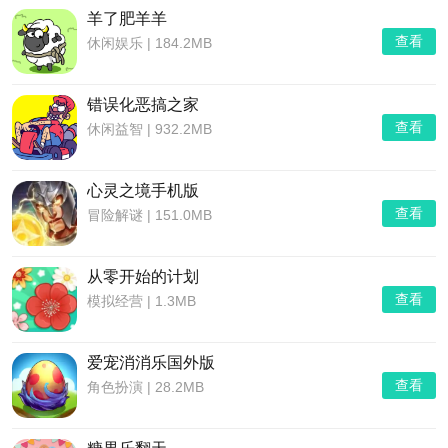
羊了肥羊羊
查看
休闲娱乐
|
184.2MB
错误化恶搞之家
查看
休闲益智
|
932.2MB
心灵之境手机版
查看
冒险解谜
|
151.0MB
从零开始的计划
查看
模拟经营
|
1.3MB
爱宠消消乐国外版
查看
角色扮演
|
28.2MB