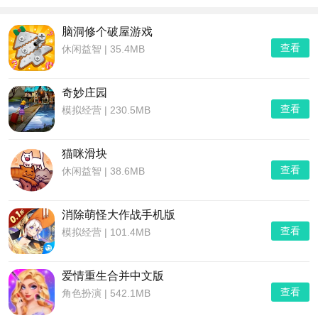
素，适合休闲娱乐。这类合集通常包含三消、连线消除、泡泡龙等
多种类型，部分游戏还融入了剧情、装扮或模拟经营玩法，增加趣
脑洞修个破屋游戏
味性。消除红包游戏2025大全内的游戏大多画面精美、操作简单，
查看
休闲益智
|
35.4MB
适合全年龄段玩家，部分支持社交功能，可与好友比拼分数或互助
闯关。但需注意部分游戏含内购或广告，建议合理消费。这类合集
通常通过应用商店或游戏平台获取，下载前请留意设备兼容性。
奇妙庄园
查看
模拟经营
|
230.5MB
猫咪滑块
查看
休闲益智
|
38.6MB
消除萌怪大作战手机版
查看
模拟经营
|
101.4MB
爱情重生合并中文版
查看
角色扮演
|
542.1MB