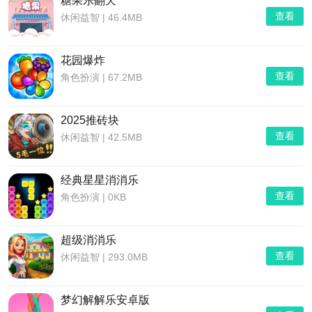
糖果乐翻天
查看
休闲益智
|
46.4MB
花园爆炸
查看
角色扮演
|
67.2MB
2025推砖块
查看
休闲益智
|
42.5MB
经典星星消消乐
查看
角色扮演
|
0KB
超级消消乐
查看
休闲益智
|
293.0MB
梦幻解解乐安卓版