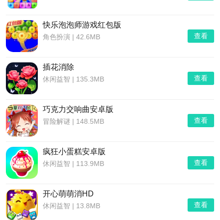
快乐泡泡师游戏红包版
查看
角色扮演
|
42.6MB
插花消除
查看
休闲益智
|
135.3MB
巧克力交响曲安卓版
查看
冒险解谜
|
148.5MB
疯狂小蛋糕安卓版
查看
休闲益智
|
113.9MB
开心萌萌消HD
查看
休闲益智
|
13.8MB