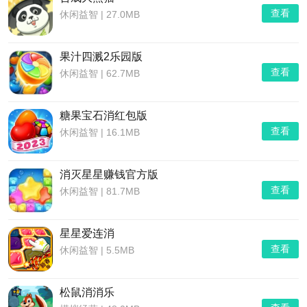
查看
休闲益智
|
27.0MB
果汁四溅2乐园版
查看
休闲益智
|
62.7MB
糖果宝石消红包版
查看
休闲益智
|
16.1MB
消灭星星赚钱官方版
查看
休闲益智
|
81.7MB
星星爱连消
查看
休闲益智
|
5.5MB
松鼠消消乐