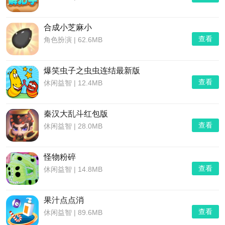
合成小芝麻小
查看
角色扮演
|
62.6MB
爆笑虫子之虫虫连结最新版
查看
休闲益智
|
12.4MB
秦汉大乱斗红包版
查看
休闲益智
|
28.0MB
怪物粉碎
查看
休闲益智
|
14.8MB
果汁点点消
查看
休闲益智
|
89.6MB