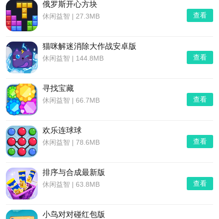
俄罗斯开心方块
查看
休闲益智
|
27.3MB
猫咪解迷消除大作战安卓版
查看
休闲益智
|
144.8MB
寻找宝藏
查看
休闲益智
|
66.7MB
欢乐连球球
查看
休闲益智
|
78.6MB
排序与合成最新版
查看
休闲益智
|
63.8MB
小鸟对对碰红包版