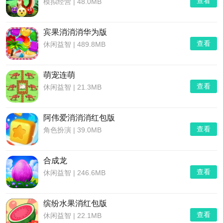
查看
模拟经营
|
48.0MB
宾果消消消华为版
查看
休闲益智
|
489.8MB
萌宠连萌
查看
休闲益智
|
21.3MB
阿伟爱消消消红包版
查看
角色扮演
|
39.0MB
合成龙
查看
休闲益智
|
246.6MB
缤纷水果消红包版
查看
休闲益智
|
22.1MB