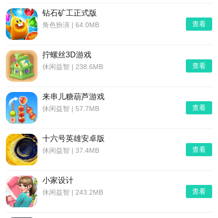
钻石矿工正式版
查看
角色扮演
|
64.0MB
拧螺丝3D游戏
查看
休闲益智
|
238.6MB
来串儿糖葫芦游戏
查看
休闲益智
|
57.7MB
十六号英雄安卓版
查看
休闲益智
|
37.4MB
小家设计
查看
休闲益智
|
243.2MB