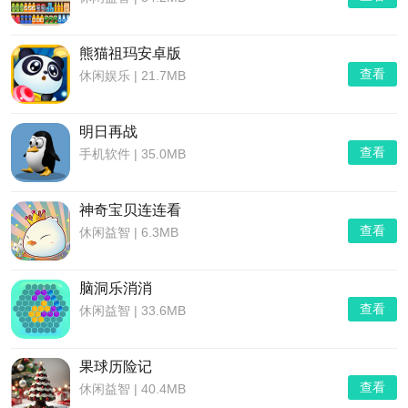
熊猫祖玛安卓版
查看
休闲娱乐
|
21.7MB
明日再战
查看
手机软件
|
35.0MB
神奇宝贝连连看
查看
休闲益智
|
6.3MB
脑洞乐消消
查看
休闲益智
|
33.6MB
果球历险记
查看
休闲益智
|
40.4MB