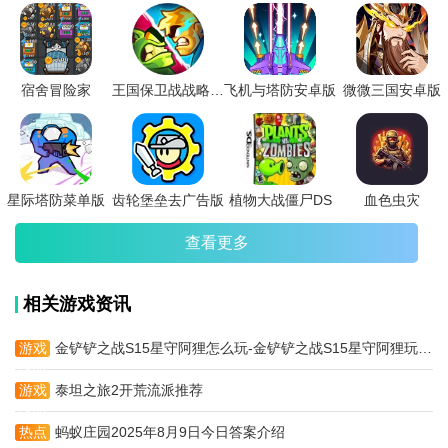
到写实的多风格美术设计，支持天赋树升级、塔组搭配等深度策略
系统，好玩的塔防单机游戏100部排名部分作品包含多人合作与PVP
对抗模式。特别加入中国长城、埃及金字塔等主题战场，堪称塔防
爱好者的终极资源库。
宿舍冒险家
王国保卫战战略对决最新版
飞机与塔防安卓版
微微三国安卓版
星际塔防菜单版
齿轮堡垒去广告版
植物大战僵尸DS
血色虫灾
查看更多
相关游戏资讯
游戏
金铲铲之战S15星守阿狸怎么玩-金铲铲之战S15星守阿狸玩法攻略
攻略
游戏
泰坦之旅2开荒流派推荐
攻略
热点
蚂蚁庄园2025年8月9日今日答案介绍