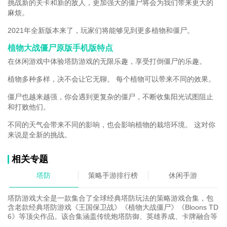
挑战新的关卡和新的敌人，更加强大的僵尸将会为我们带来更大的
麻烦。
2021年全新版本来了，玩家们将能够见到更多植物和僵尸。
植物大战僵尸原版手机版特点
在休闲游戏中体验塔防游戏的无限乐趣，享受打倒僵尸的乐趣。
植物多种多样，决不会让它无聊。 每个植物可以带来不同的效果。
僵尸也越来越强，你会遇到更复杂的僵尸，不断收集阳光试图阻止
和打败他们。
不同的天气会带来不同的影响，也会影响植物的栽培环境。 这对你
来说是全新的挑战。
相关专题
塔防
策略手游排行榜
休闲手游
塔防游戏大全是一款集合了全球经典塔防玩法的策略游戏合集，包
含老款经典塔防游戏《王国保卫战》《植物大战僵尸》《Bloons TD
6》等顶尖作品。该合集涵盖传统炮塔防御、英雄养成、卡牌融合等
多元玩法，提供300+特色关卡与50种特殊敌人类型。游戏采用Q版