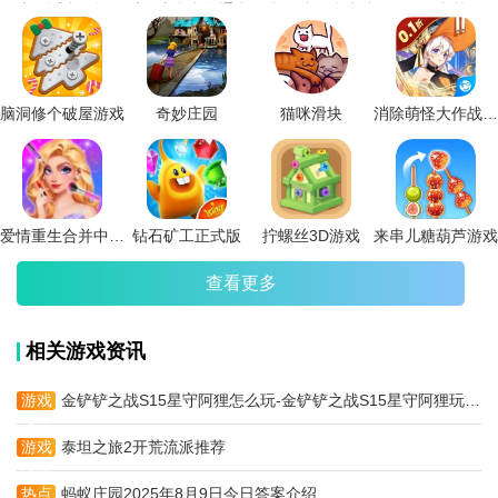
素，适合休闲娱乐。这类合集通常包含三消、连线消除、泡泡龙等
多种类型，部分游戏还融入了剧情、装扮或模拟经营玩法，增加趣
味性。消除红包游戏2025大全内的游戏大多画面精美、操作简单，
适合全年龄段玩家，部分支持社交功能，可与好友比拼分数或互助
闯关。但需注意部分游戏含内购或广告，建议合理消费。这类合集
通常通过应用商店或游戏平台获取，下载前请留意设备兼容性。
脑洞修个破屋游戏
奇妙庄园
猫咪滑块
消除萌怪大作战手机版
爱情重生合并中文版
钻石矿工正式版
拧螺丝3D游戏
来串儿糖葫芦游戏
查看更多
相关游戏资讯
游戏
金铲铲之战S15星守阿狸怎么玩-金铲铲之战S15星守阿狸玩法攻略
攻略
游戏
泰坦之旅2开荒流派推荐
攻略
热点
蚂蚁庄园2025年8月9日今日答案介绍