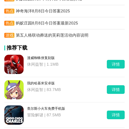
资讯
热点
神奇海洋8月8日今日答案2025
资讯
热点
蚂蚁庄园8月8日今日答案最新2025
资讯
游戏
第五人格联动葬送的芙莉莲活动内容说明
攻略
推荐下载
漫威蜘蛛侠复刻版
休闲益智 | 1.1MB
详情
我的哈基米安卓版
休闲益智 | 83.7MB
详情
查尔斯小火车免费手机版
冒险解谜 | 87.5MB
详情